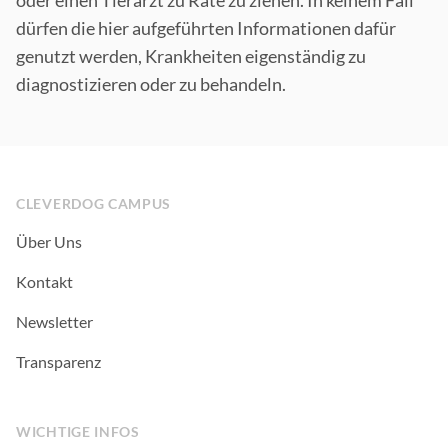
oder einen Tierarzt zu Rate zu ziehen. In keinem Fall
dürfen die hier aufgeführten Informationen dafür
genutzt werden, Krankheiten eigenständig zu
diagnostizieren oder zu behandeln.
Footer
CLEVERDOG CAMPUS
Über Uns
Kontakt
Newsletter
Transparenz
WICHTIGE INFOS