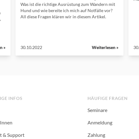
Was ist die richtige Ausrüstung zum Wandern mit
Hund und wie bereite ich mich auf Notfälle vor?
h
All diese Fragen klären wir in diesem Artikel.
,
n »
30.10.2022
Weiterlesen »
30
IGE INFOS
HÄUFIGE FRAGEN
Seminare
Innen
Anmeldung
t & Support
Zahlung