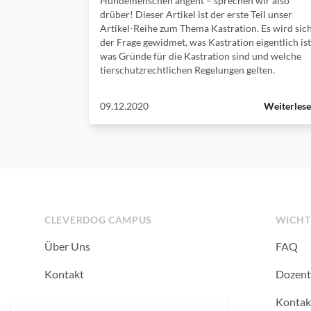
Hundemenschen angeht – sprechen wir also
drüber! Dieser Artikel ist der erste Teil unser
Artikel-Reihe zum Thema Kastration. Es wird sic
der Frage gewidmet, was Kastration eigentlich ist
was Gründe für die Kastration sind und welche
tierschutzrechtlichen Regelungen gelten.
09.12.2020
Weiterlese
Footer
CLEVERDOG CAMPUS
WICHT
Über Uns
FAQ
Kontakt
Dozent
Newsletter
Kontak