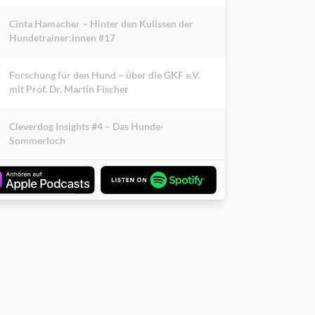
Cinta Hamacher – Hinter den Kulissen der
Hundetrainer:innen #17
Forschung für den Hund – über die GKF e.V.
mit Prof. Dr. Martin Fischer
Cleverdog Insights #4 – Das Hunde-
Sommerloch