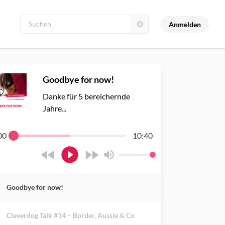
Anmelden
Goodbye for now!
Danke für 5 bereichernde
Jahre...
00
10:40
Goodbye for now!
Cleverdog Talk #14 – Border, Aussie & Co