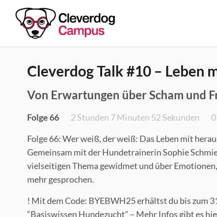
Cleverdog Talk #10 – Leben 
Von Erwartungen über Scham und Fr
Folge 66
2 Stunden 7 Minuten 52 Sekunden
0
Folge 66: Wer weiß, der weiß: Das Leben mit hera
Gemeinsam mit der Hundetrainerin Sophie Schmiede
vielseitigen Thema gewidmet und über Emotionen
mehr gesprochen.
! Mit dem Code: BYEBWH25 erhältst du bis zum 31
“Basiswissen Hundezucht” – Mehr Infos gibt es hie